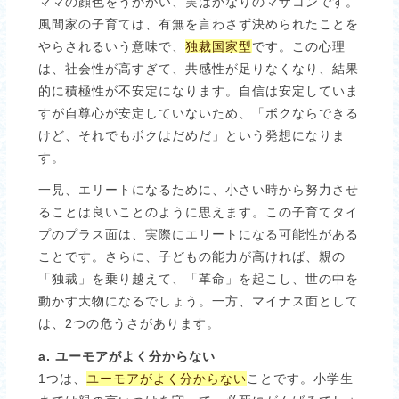
ママの顔色をうかがい、実はかなりのマザコンです。
風間家の子育ては、有無を言わさず決められたことを
やらされるいう意味で、
独裁国家型
です。この心理
は、社会性が高すぎて、共感性が足りなくなり、結果
的に積極性が不安定になります。自信は安定していま
すが自尊心が安定していないため、「ボクならできる
けど、それでもボクはだめだ」という発想になりま
す。
一見、エリートになるために、小さい時から努力させ
ることは良いことのように思えます。この子育てタイ
プのプラス面は、実際にエリートになる可能性がある
ことです。さらに、子どもの能力が高ければ、親の
「独裁」を乗り越えて、「革命」を起こし、世の中を
動かす大物になるでしょう。一方、マイナス面として
は、2つの危うさがあります。
a. ユーモアがよく分からない
1つは、
ユーモアがよく分からない
ことです。小学生