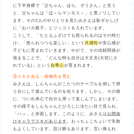
に下半身裸で「父ちゃん、ほら、ぞうさん」と言う
と、父ちゃんは「ほ～らマンモス～」と悪ノリしてい
ます。その2人のやりとりを見たみさえは恥ずかしげ
に「おバカ親子」とツッコミを入れています。
こうして、「たとえふざけても怒られるのはその時だ
け」「怒られつつも楽しい」という
共感性
や安心感が
子どもに育まれていきます。やがて、その信頼関係が
強まることで、「どんな時も自分は大丈夫(大切にさ
れている)」という
自尊心
が育まれます。
③スキがある－積極性を育む
みさえは、しんちゃんがこたつのテーブルを倒して滑
り台にして遊んでいるのを叱ります。しかし、その後
に、つい出来心で自分も滑って楽しんでしまいます。
その様子をしんちゃんとひろしに冷たい目で見られ、
「ハッ」と赤面します。このように、みさえは
お間抜
けキャラでスキがあります
。おっちょこちょいで失敗
もよくしています。怠け癖もあります。言い換えれ