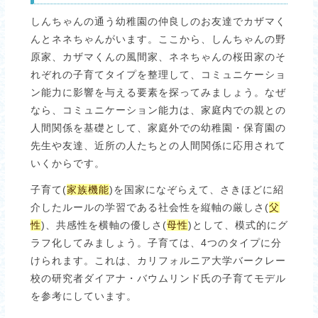
しんちゃんの通う幼稚園の仲良しのお友達でカザマく
んとネネちゃんがいます。ここから、しんちゃんの野
原家、カザマくんの風間家、ネネちゃんの桜田家のそ
れぞれの子育てタイプを整理して、コミュニケーショ
ン能力に影響を与える要素を探ってみましょう。なぜ
なら、コミュニケーション能力は、家庭内での親との
人間関係を基礎として、家庭外での幼稚園・保育園の
先生や友達、近所の人たちとの人間関係に応用されて
いくからです。
子育て(
家族機能
)を国家になぞらえて、さきほどに紹
介したルールの学習である社会性を縦軸の厳しさ(
父
性
)、共感性を横軸の優しさ(
母性
)として、模式的にグ
ラフ化してみましょう。子育ては、4つのタイプに分
けられます。これは、カリフォルニア大学バークレー
校の研究者ダイアナ・バウムリンド氏の子育てモデル
を参考にしています。