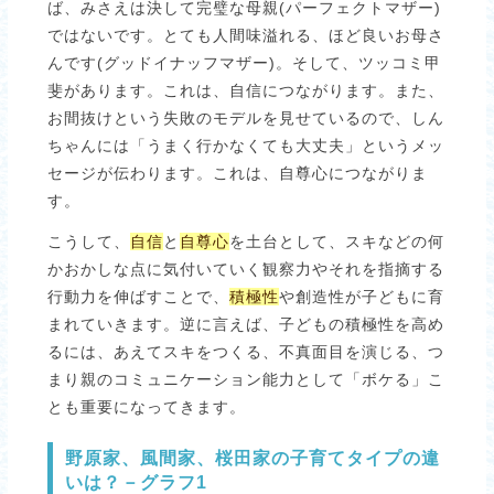
ば、みさえは決して完璧な母親(パーフェクトマザー)
ではないです。とても人間味溢れる、ほど良いお母さ
んです(グッドイナッフマザー)。そして、ツッコミ甲
斐があります。これは、自信につながります。また、
お間抜けという失敗のモデルを見せているので、しん
ちゃんには「うまく行かなくても大丈夫」というメッ
セージが伝わります。これは、自尊心につながりま
す。
こうして、
自信
と
自尊心
を土台として、スキなどの何
かおかしな点に気付いていく観察力やそれを指摘する
行動力を伸ばすことで、
積極性
や創造性が子どもに育
まれていきます。逆に言えば、子どもの積極性を高め
るには、あえてスキをつくる、不真面目を演じる、つ
まり親のコミュニケーション能力として「ボケる」こ
とも重要になってきます。
野原家、風間家、桜田家の子育てタイプの違
いは？－グラフ1