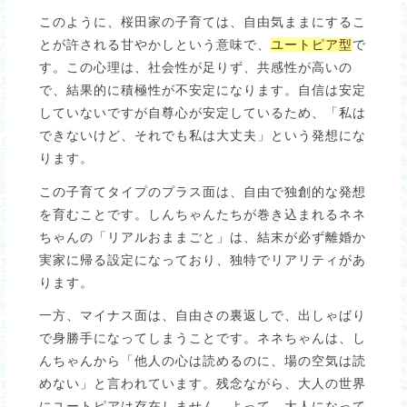
このように、桜田家の子育ては、自由気ままにするこ
とが許される甘やかしという意味で、
ユートピア型
で
す。この心理は、社会性が足りず、共感性が高いの
で、結果的に積極性が不安定になります。自信は安定
していないですが自尊心が安定しているため、「私は
できないけど、それでも私は大丈夫」という発想にな
ります。
この子育てタイプのプラス面は、自由で独創的な発想
を育むことです。しんちゃんたちが巻き込まれるネネ
ちゃんの「リアルおままごと」は、結末が必ず離婚か
実家に帰る設定になっており、独特でリアリティがあ
ります。
一方、マイナス面は、自由さの裏返しで、出しゃばり
で身勝手になってしまうことです。ネネちゃんは、し
んちゃんから「他人の心は読めるのに、場の空気は読
めない」と言われています。残念ながら、大人の世界
にユートピアは存在しません。よって、大人になって