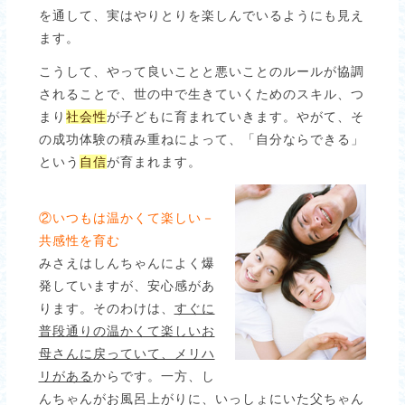
を通して、実はやりとりを楽しんでいるようにも見え
ます。
こうして、やって良いことと悪いことのルールが協調
されることで、世の中で生きていくためのスキル、つ
まり
社会性
が子どもに育まれていきます。やがて、そ
の成功体験の積み重ねによって、「自分ならできる」
という
自信
が育まれます。
②いつもは温かくて楽しい－
共感性を育む
みさえはしんちゃんによく爆
発していますが、安心感があ
ります。そのわけは、
すぐに
普段通りの温かくて楽しいお
母さんに戻っていて、メリハ
リがある
からです。一方、し
んちゃんがお風呂上がりに、いっしょにいた父ちゃん