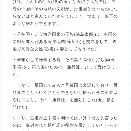
(1*)。「天上の仙人(神)の家」と表現されたのは、当
時の中国のその地域の文明が、丹後国と比べものにな
らないほど進んでいたからでしょう。つまり、以下の
ような解釈ができます。
・丹後国という海洋国家の王族(浦島太郎)は、中国の
文明が進んだある海岸地域(蓬莱山)と交易をして、現
地で高貴な女性(乙姫)を妻としてもうけた。
・何年かして帰国する時、その妻の高価な持ち物(玉
手箱)を、再入国のための「通行証」として受け取っ
た。
・しかし、帰国してみると丹後国は衰退しており、再
び妻のもとへ行くことができないと悟ったその王族は
やけになり、その「通行証」を無効にした(玉手箱を
開けた)。
つまり、乙姫が玉手箱を開けてはいけませんと言った
のは、
厳封された通行証の役割を果たしていたから
で