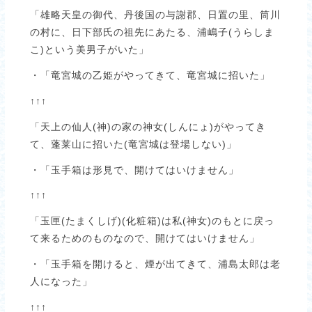
「雄略天皇の御代、丹後国の与謝郡、日置の里、筒川
の村に、日下部氏の祖先にあたる、浦嶋子(うらしま
こ)という美男子がいた」
・「竜宮城の乙姫がやってきて、竜宮城に招いた」
↑↑↑
「天上の仙人(神)の家の神女(しんにょ)がやってき
て、蓬莱山に招いた(竜宮城は登場しない)」
・「玉手箱は形見で、開けてはいけません」
↑↑↑
「玉匣(たまくしげ)(化粧箱)は私(神女)のもとに戻っ
て来るためのものなので、開けてはいけません」
・「玉手箱を開けると、煙が出てきて、浦島太郎は老
人になった」
↑↑↑