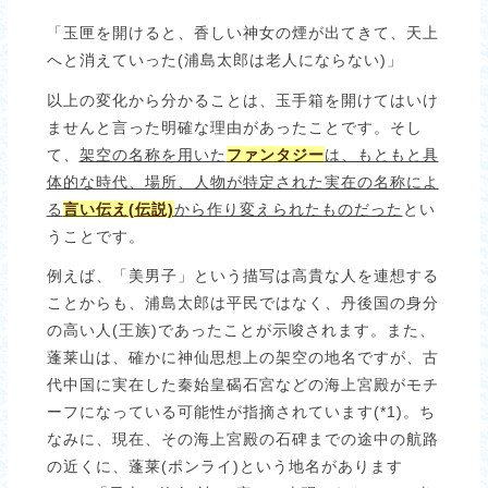
「玉匣を開けると、香しい神女の煙が出てきて、天上
へと消えていった(浦島太郎は老人にならない)」
以上の変化から分かることは、玉手箱を開けてはいけ
ませんと言った明確な理由があったことです。そし
て、
架空の名称を用いた
ファンタジー
は、もともと具
体的な時代、場所、人物が特定された実在の名称によ
る
言い伝え
(
伝説)
から作り変えられたものだった
とい
うことです。
例えば、「美男子」という描写は高貴な人を連想する
ことからも、浦島太郎は平民ではなく、丹後国の身分
の高い人(王族)であったことが示唆されます。また、
蓬莱山は、確かに神仙思想上の架空の地名ですが、古
代中国に実在した秦始皇碣石宮などの海上宮殿がモチ
ーフになっている可能性が指摘されています(*1)。ち
なみに、現在、その海上宮殿の石碑までの途中の航路
の近くに、蓬莱(ポンライ)という地名があります