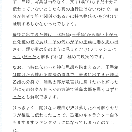
す。当時、写真は当然なく、文字(漢字)もまだ十分に
伝わっていないとしたら真の通行証はないわけで、自
分が何者で誰と関係があるかは持ち物(匂いを含む)で
証明するしかなかったでしょう。
最後に出てきた煙は、化粧箱(
玉手箱)
から舞い上がっ
た化粧の粉であり、その匂いがその王族に妻を思い出
させ、煙が妻の姿のように見えただけ(
フラッシュバ
ック)
だった
と解釈すれば、極めて現実的です。
なお、当時に伝わった神仙思想を踏まえると、
玉手箱
は開けたら壊れる魔法の道具で、最後に出てきた煙は
乙姫の分身で、浦島太郎が竜宮城に戻りたいと願った
時にその分身が何らかの方法で浦島太郎を導くはずだ
った
とも解釈できます。
けっきょく、開けない理由が抜け落ちた不可解なセリ
フが後世に伝わったことで、乙姫のキャラクター自体
もますますファンタジックになってしまったのでし
た。