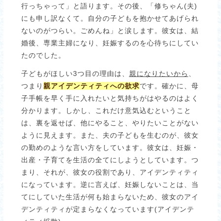
行っちゃって」と語ります。その後、「修ちゃん(夫)
にも申し訳なくて。自分の子どもを抱かせてあげられ
ないのがつらい。ごめんね」と涙します。彼女は、結
婚後、専業主婦になり、妊娠するのを心待ちにしてい
たのでした。
子どもがほしい3つ目の理由は、
親になりたいから
、
つまり
親アイデンティティへの欲求
です。確かに、母
子手帳を早く手に入れたいと気持ちがはやるのはよく
分かります。しかし、これだけ意気込むということ
は、裏を返せば、他にやること、やりたいことがない
ように見えます。また、夫の子どもを生むのが、彼女
の勤めのような言い方をしています。彼女は、妊娠・
出産・子育てを生活の全てにしようとしています。つ
まり、それが、彼女の役割であり、アイデンティティ
になっています。逆に言えば、妊娠しないことは、当
てにしていた生活が何も始まらないため、彼女のアイ
デンティティが定まらなくなっています(アイデンテ