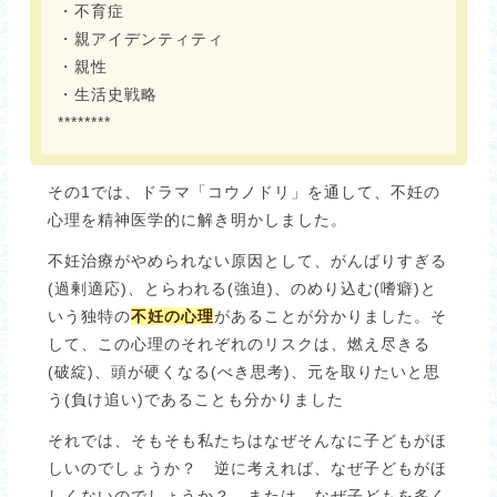
・不育症
・親アイデンティティ
・親性
・生活史戦略
********
その1では、ドラマ「コウノドリ」を通して、不妊の
心理を精神医学的に解き明かしました。
不妊治療がやめられない原因として、がんばりすぎる
(過剰適応)、とらわれる(強迫)、のめり込む(嗜癖)と
いう独特の
不妊の心理
があることが分かりました。そ
して、この心理のそれぞれのリスクは、燃え尽きる
(破綻)、頭が硬くなる(べき思考)、元を取りたいと思
う(負け追い)であることも分かりました
それでは、そもそも私たちはなぜそんなに子どもがほ
しいのでしょうか？ 逆に考えれば、なぜ子どもがほ
しくないのでしょうか？ または、なぜ子どもを多く