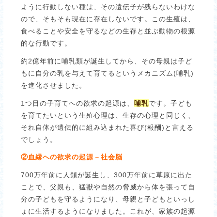
ように行動しない種は、その遺伝子が残らないわけな
ので、そもそも現在に存在しないです。この生殖は、
食べることや安全を守るなどの生存と並ぶ動物の根源
的な行動です。
約2億年前に哺乳類が誕生してから、その母親は子ど
もに自分の乳を与えて育てるというメカニズム(哺乳)
を進化させました。
1つ目の子育てへの欲求の起源は、
哺乳
です。子ども
を育てたいという生殖心理は、生存の心理と同じく、
それ自体が遺伝的に組み込まれた喜び(報酬)と言える
でしょう。
②血縁への欲求の起源－社会脳
700万年前に人類が誕生し、300万年前に草原に出た
ことで、父親も、猛獣や自然の脅威から体を張って自
分の子どもを守るようになり、母親と子どもといっし
ょに生活するようになりました。これが、家族の起源