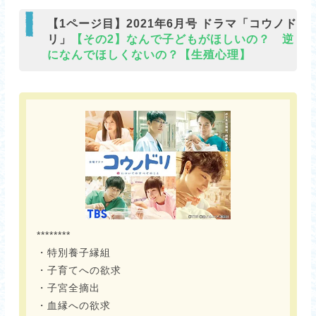
【1ページ目】2021年6月号 ドラマ「コウノド
リ」
【その2】なんで子どもがほしいの？ 逆
になんでほしくないの？【生殖心理】
********
・特別養子縁組
・子育てへの欲求
・子宮全摘出
・血縁への欲求