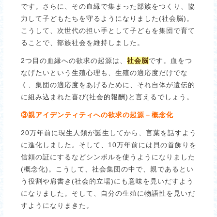
です。さらに、その血縁で集まった部族をつくり、協
力して子どもたちを守るようになりました(社会脳)。
こうして、次世代の担い手として子どもを集団で育て
ることで、部族社会を維持しました。
2つ目の血縁への欲求の起源は、
社会脳
です。血をつ
なげたいという生殖心理も、生殖の適応度だけでな
く、集団の適応度をあげるために、それ自体が遺伝的
に組み込まれた喜び(社会的報酬)と言えるでしょう。
③親アイデンティティへの欲求の起源－概念化
20万年前に現生人類が誕生してから、言葉を話すよう
に進化しました。そして、10万年前には貝の首飾りを
信頼の証にするなどシンボルを使うようになりました
(概念化)。こうして、社会集団の中で、親であるとい
う役割や肩書き(社会的立場)にも意味を見いだすよう
になりました。そして、自分の生殖に物語性を見いだ
すようになりまきた。