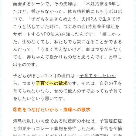
面会するシーンで、その夫婦は、「不妊治療を6年し
たけど、授からなかった。体も精神的にももうボロボ
ロで」「子どもをあきらめよう。夫婦2人で生きて行
こうと話していた時に、つぐみの会(特別養子縁組を
サポートするNPO法人)を知ったんです」「嬉しかっ
た。生めなくても、私たちでも親になることができる
んだって」「うまく言えないけど、血はつながらなく
ても、赤ちゃんて授かりものだと思うんです」と申し
出るのです。
子どもがほしい1つ目の理由は、
子育てをしたいか
ら
、つまり
子育てへの欲求
です。それは、自分の子を
育てられないなら、せめて他人の子であっても子育て
をしたいという思いです。
②血をつなげたいから－血縁への欲求
鴻鳥の親しい同僚である助産師の小松は、子宮腺筋症
と卵巣チョコレート囊胞を発症したため、子宮を全摘
出するエピソードがあります(シーズン2第7話)。彼女