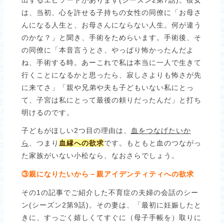
は、当初、心を許せる子持ちの女性の同僚に「お母さ
んになる人生と、お母さんにならない人生。何が違う
のかな？」と聞き、手術をためらいます。手術後、そ
の同僚に「本音言うとさ、やっぱり怖かったんだよ
ね、手術する時。あーこれで私は本当に一人で生きて
行くことになるかと思ったら、寂しさよりも怖さが先
に来てさ」「親や兄弟や夫も子どもいない私にとっ
て、子宮は私にとって最後の頼りだったんだ」と打ち
明けるのです。
子どもがほしい2つ目の理由は、
血をつなげたいか
ら
、つまり
血縁への欲求
です。もともと血のつながっ
た家族がいない小松なら、なおさらでしょう。
③親になりたいから－親アイデンティティへの欲求
その1の記事でご紹介した不育症の夫婦の会話のシー
ン(シーズン2第9話)。その妻は、「最初に妊娠したと
きに、すっごく嬉しくてすぐに（母子手帳を）取りに