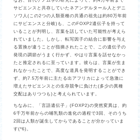
サピエンスと共存していたネアンデルタール人とデニ
ソワ人(この2つの人類亜種の共通の祖先は約80万年前
にサピエンスと分岐)も、このFOXP2遺伝子を持って
いることが判明し、言葉を話していた可能性が考えら
れていました。しかし、転写因子の結合に影響を与え
る置換が違うことが指摘されたことで、この遺伝子の
発現の調節がうまく行かず、やはり言葉を話せなかっ
たと推定されるに至っています。彼らは、言葉が生ま
れなかったことで、高度な道具を発明することができ
ず、約7.5万年前に主たる出アフリカによって急激に
増えたサピエンスとの生存競争に負けた(多少の異種
交配はありつつも)と考えられています。
ちなみに、「言語遺伝子」(FOXP2)の突然変異は、約
6千万年前からの哺乳類の進化の過程で3回、そのうち
2回は人類が誕生してからであることが分かっていま
す(*6)。