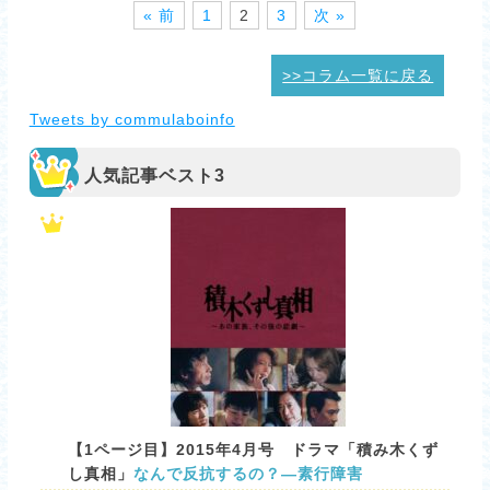
« 前
1
2
3
次 »
>>コラム一覧に戻る
Tweets by commulaboinfo
人気記事ベスト3
【1ページ目】2015年4月号 ドラマ「積み木くず
し真相」
なんで反抗するの？―素行障害