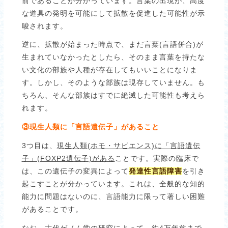
前であることが分かっています。言葉の出現が、高度
な道具の発明を可能にして拡散を促進した可能性が示
唆されます。
逆に、拡散が始まった時点で、まだ言葉(言語併合)が
生まれていなかったとしたら、そのまま言葉を持たな
い文化の部族や人種が存在してもいいことになりま
す。しかし、そのような部族は現存していません。も
ちろん、そんな部族はすでに絶滅した可能性も考えら
れます。
③現生人類に「言語遺伝子」があること
3つ目は、
現生人類(ホモ・サピエンス)に「言語遺伝
子」(FOXP2遺伝子)がある
ことです。実際の臨床で
は、この遺伝子の変異によって
発達性言語障害
を引き
起こすことが分かっています。これは、全般的な知的
能力に問題はないのに、言語能力に限って著しい困難
があることです。
なお、古代ゲノム学の研究によって、約4万年前まで