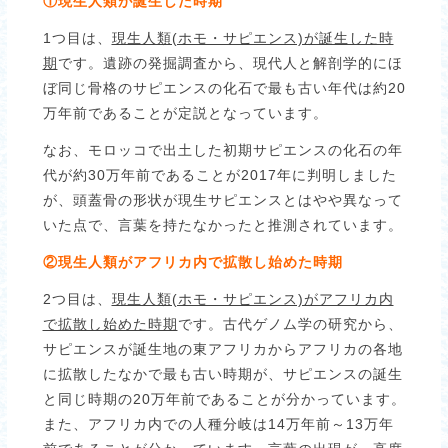
①現生人類が誕生した時期
1つ目は、
現生人類(ホモ・サピエンス)が誕生した時
期
です。遺跡の発掘調査から、現代人と解剖学的にほ
ぼ同じ骨格のサピエンスの化石で最も古い年代は約20
万年前であることが定説となっています。
なお、モロッコで出土した初期サピエンスの化石の年
代が約30万年前であることが2017年に判明しました
が、頭蓋骨の形状が現生サピエンスとはやや異なって
いた点で、言葉を持たなかったと推測されています。
②現生人類がアフリカ内で拡散し始めた時期
2つ目は、
現生人類(ホモ・サピエンス)がアフリカ内
で拡散し始めた時期
です。古代ゲノム学の研究から、
サピエンスが誕生地の東アフリカからアフリカの各地
に拡散したなかで最も古い時期が、サピエンスの誕生
と同じ時期の20万年前であることが分かっています。
また、アフリカ内での人種分岐は14万年前～13万年