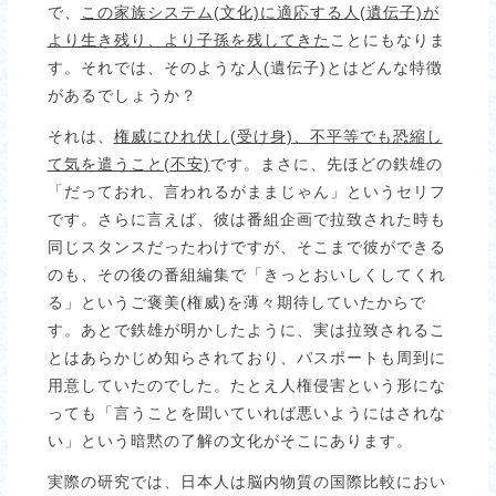
で、
この家族システム
(
文化)
に適応する人(
遺伝子)
が
より生き残り、より子孫を残してきた
ことにもなりま
す。それでは、そのような人(遺伝子)とはどんな特徴
があるでしょうか？
それは、
権威にひれ伏し
(
受け身)
、不平等でも恐縮し
て気を遣うこと(
不安)
です。まさに、先ほどの鉄雄の
「だっておれ、言われるがままじゃん」というセリフ
です。さらに言えば、彼は番組企画で拉致された時も
同じスタンスだったわけですが、そこまで彼ができる
のも、その後の番組編集で「きっとおいしくしてくれ
る」というご褒美(権威)を薄々期待していたからで
す。あとで鉄雄が明かしたように、実は拉致されるこ
とはあらかじめ知らされており、パスポートも周到に
用意していたのでした。たとえ人権侵害という形にな
っても「言うことを聞いていれば悪いようにはされな
い」という暗黙の了解の文化がそこにあります。
実際の研究では、日本人は脳内物質の国際比較におい