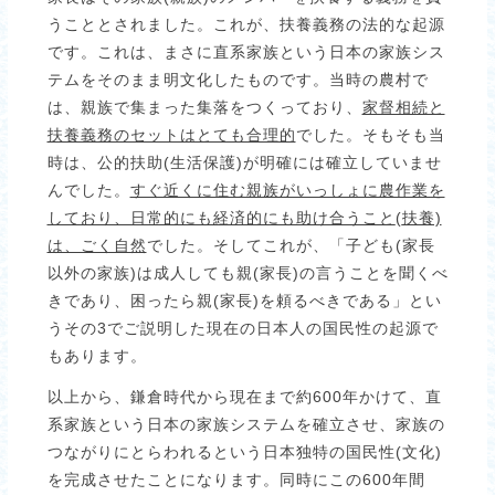
うこととされました。これが、扶養義務の法的な起源
です。これは、まさに直系家族という日本の家族シス
テムをそのまま明文化したものです。当時の農村で
は、親族で集まった集落をつくっており、
家督相続と
扶養義務のセットはとても合理的
でした。そもそも当
時は、公的扶助(生活保護)が明確には確立していませ
んでした。
すぐ近くに住む親族がいっしょに農作業を
しており、日常的にも経済的にも助け合うこと
(
扶養)
は、ごく自然
でした。そしてこれが、「子ども(家長
以外の家族)は成人しても親(家長)の言うことを聞くべ
きであり、困ったら親(家長)を頼るべきである」とい
うその3でご説明した現在の日本人の国民性の起源で
もあります。
以上から、鎌倉時代から現在まで約600年かけて、直
系家族という日本の家族システムを確立させ、家族の
つながりにとらわれるという日本独特の国民性(文化)
を完成させたことになります。同時にこの600年間