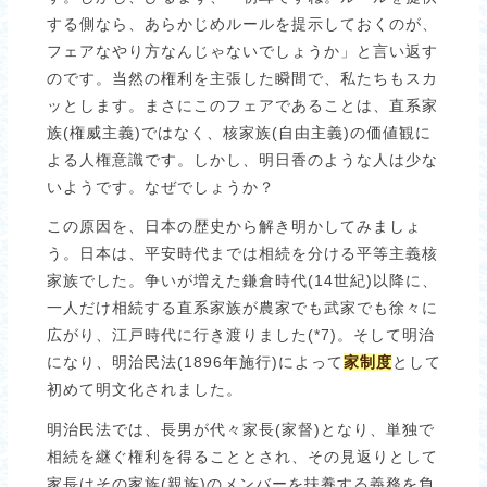
する側なら、あらかじめルールを提示しておくのが、
フェアなやり方なんじゃないでしょうか」と言い返す
のです。当然の権利を主張した瞬間で、私たちもスカ
ッとします。まさにこのフェアであることは、直系家
族(権威主義)ではなく、核家族(自由主義)の価値観に
よる人権意識です。しかし、明日香のような人は少な
いようです。なぜでしょうか？
この原因を、日本の歴史から解き明かしてみましょ
う。日本は、平安時代までは相続を分ける平等主義核
家族でした。争いが増えた鎌倉時代(14世紀)以降に、
一人だけ相続する直系家族が農家でも武家でも徐々に
広がり、江戸時代に行き渡りました(*7)。そして明治
になり、明治民法(1896年施行)によって
家制度
として
初めて明文化されました。
明治民法では、長男が代々家長(家督)となり、単独で
相続を継ぐ権利を得ることとされ、その見返りとして
家長はその家族(親族)のメンバーを扶養する義務を負