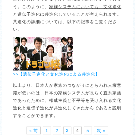
う。このように、
家族システムにおいても、文化進化
と遺伝子進化は共進化している
ことが考えられます。
共進化の詳細については、以下の記事をご覧くださ
い。
>>【遺伝子進化と文化進化による共進化】
以上より、日本人が家族のつながりにとらわれ人権意
識が低いのは、日本の家族システムが長らく直系家族
であったために、権威主義と不平等を受け入れる文化
進化と遺伝子進化が共進化してきたからであると説明
することができます。
« 前
1
2
3
4
5
次 »