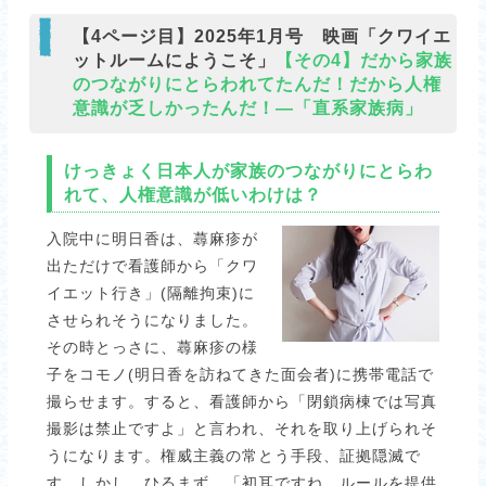
【4ページ目】2025年1月号 映画「クワイエ
ットルームにようこそ」
【その4】だから家族
のつながりにとらわれてたんだ！だから人権
意識が乏しかったんだ！―「直系家族病」
けっきょく日本人が家族のつながりにとらわ
れて、人権意識が低いわけは？
入院中に明日香は、蕁麻疹が
出ただけで看護師から「クワ
イエット行き」(隔離拘束)に
させられそうになりました。
その時とっさに、蕁麻疹の様
子をコモノ(明日香を訪ねてきた面会者)に携帯電話で
撮らせます。すると、看護師から「閉鎖病棟では写真
撮影は禁止ですよ」と言われ、それを取り上げられそ
うになります。権威主義の常とう手段、証拠隠滅で
す。しかし、ひるまず、「初耳ですね。ルールを提供