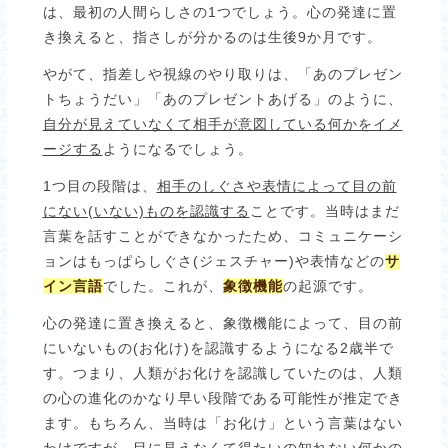
は、最初の人間らしさの1つでしょう。心の発達に置
き換えると、指さしが分かるのは生後9か月です。
やがて、指差しや視線のやり取りは、「あのプレゼン
トちょうだい」「あのプレゼントあげる」のように、
自分が見えていなくて相手が意図している何かをイメ
ージする
ようになるでしょう。
1つ目の段階は、
相手のしぐさや表情によって目の前
にない
(
いない)
ものを認識する
ことです。当時はまだ
言葉を話すことができなかったため、コミュニケーシ
ョンはもっぱらしぐさ(ジェスチャー)や表情などの
サ
イン言語
でした。これが、
象徴機能
の起源です。
心の発達に置き換えると、象徴機能によって、目の前
にいないもの(お化け)を認識するようになる2歳半で
す。つまり、人類がお化けを認識していたのは、人類
の心の進化のかなり早い段階である可能性が推定でき
ます。もちろん、当時は「お化け」という言葉はない
わけですが、目に見えなくて得たいの知れない何かの