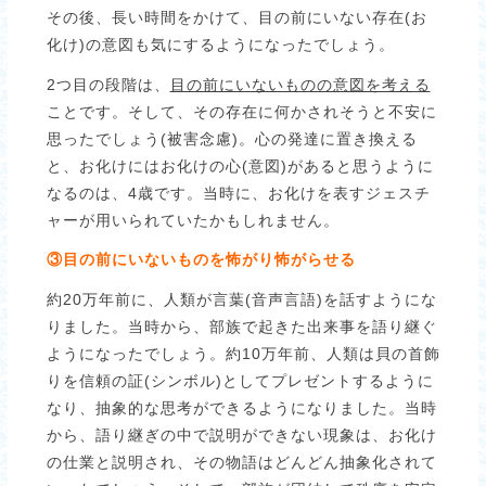
その後、長い時間をかけて、目の前にいない存在(お
化け)の意図も気にするようになったでしょう。
2つ目の段階は、
目の前にいないものの意図を考える
ことです。そして、その存在に何かされそうと不安に
思ったでしょう(被害念慮)。心の発達に置き換える
と、お化けにはお化けの心(意図)があると思うように
なるのは、4歳です。当時に、お化けを表すジェスチ
ャーが用いられていたかもしれません。
③目の前にいないものを怖がり怖がらせる
約20万年前に、人類が言葉(音声言語)を話すようにな
りました。当時から、部族で起きた出来事を語り継ぐ
ようになったでしょう。約10万年前、人類は貝の首飾
りを信頼の証(シンボル)としてプレゼントするように
なり、抽象的な思考ができるようになりました。当時
から、語り継ぎの中で説明ができない現象は、お化け
の仕業と説明され、その物語はどんどん抽象化されて