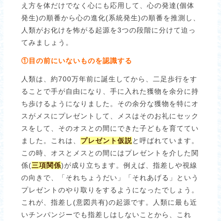
え方を体だけでなく心にも応用して、心の発達(個体
発生)の順番から心の進化(系統発生)の順番を推測し、
人類がお化けを怖がる起源を3つの段階に分けて迫っ
てみましょう。
①目の前にいないものを認識する
人類は、約700万年前に誕生してから、二足歩行をす
ることで手が自由になり、手に入れた獲物を余分に持
ち歩けるようになりました。その余分な獲物を特にオ
スがメスにプレゼントして、メスはそのお礼にセック
スをして、そのオスとの間にできた子どもを育ててい
ました。これは、
プレゼント仮説
と呼ばれています。
この時、オスとメスとの間にはプレゼントを介した関
係(
三項関係
)が成り立ちます。例えば、指差しや視線
の向きで、「それちょうだい」「それあげる」という
プレゼントのやり取りをするようになったでしょう。
これが、指差し(意図共有)の起源です。人類に最も近
いチンパンジーでも指差しはしないことから、これ