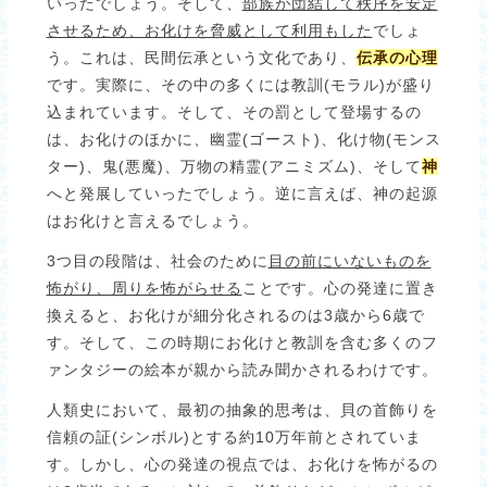
いったでしょう。そして、
部族が団結して秩序を安定
させるため、お化けを脅威として利用もした
でしょ
う。これは、民間伝承という文化であり、
伝承の心理
です。実際に、その中の多くには教訓(モラル)が盛り
込まれています。そして、その罰として登場するの
は、お化けのほかに、幽霊(ゴースト)、化け物(モンス
ター)、鬼(悪魔)、万物の精霊(アニミズム)、そして
神
へと発展していったでしょう。逆に言えば、神の起源
はお化けと言えるでしょう。
3つ目の段階は、社会のために
目の前にいないものを
怖がり、周りを怖がらせる
ことです。心の発達に置き
換えると、お化けが細分化されるのは3歳から6歳で
す。そして、この時期にお化けと教訓を含む多くのフ
ァンタジーの絵本が親から読み聞かされるわけです。
人類史において、最初の抽象的思考は、貝の首飾りを
信頼の証(シンボル)とする約10万年前とされていま
す。しかし、心の発達の視点では、お化けを怖がるの